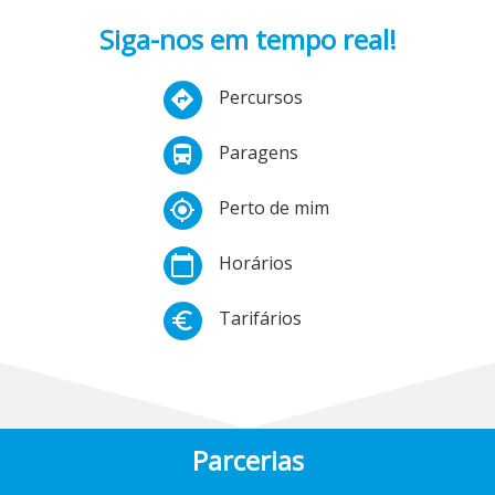
Siga-nos em tempo real!
Percursos
directions
Paragens
directions_bus
Perto de mim
my_location
Horários
calendar_today
Tarifários
euro_symbol
Parcerias