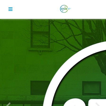
ETUG
–
Empresa
Transportes
Urbanos
da
Guarda
Horários
Tarifários
Contactos
Postos
de